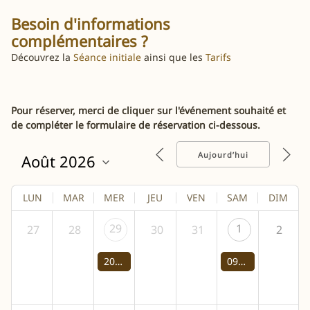
Besoin d'informations
complémentaires ?
Découvrez la
Séance initiale
ainsi que les
Tarifs
Pour réserver, merci de cliquer sur l'événement souhaité et
de compléter le formulaire de réservation ci-dessous.
Aujourd’hui
LUN
MAR
MER
JEU
VEN
SAM
DIM
29
1
27
28
30
31
2
20:00 -
Promenade bois
09:00 -
Promenade