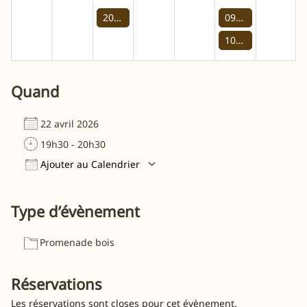
20:00 -
Promenade bois
09:00 -
Promenade
10:00 -
Promenade
Quand
22 avril 2026
19h30 - 20h30
Ajouter au Calendrier
Télécharger ICS
Calendrier Google
Type d’évènement
Promenade bois
Réservations
Les réservations sont closes pour cet évènement.