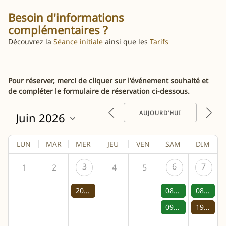
Besoin d'informations
complémentaires ?
Découvrez la
Séance initiale
ainsi que les
Tarifs
Pour réserver, merci de cliquer sur l'événement souhaité et
de compléter le formulaire de réservation ci-dessous.
AUJOURD’HUI
LUN
MAR
MER
JEU
VEN
SAM
DIM
3
6
7
1
2
4
5
20:00 -
Promenade bois
08:30 -
Exercices
08:30 -
E
09:30 -
Exercices
19:00 -
P